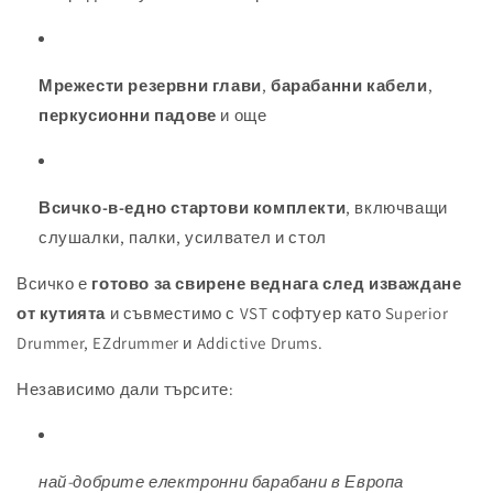
Мрежести резервни глави
,
барабанни кабели
,
перкусионни падове
и още
Всичко-в-едно стартови комплекти
, включващи
слушалки, палки, усилвател и стол
Всичко е
готово за свирене веднага след изваждане
от кутията
и съвместимо с VST софтуер като Superior
Drummer, EZdrummer и Addictive Drums.
Независимо дали търсите:
най-добрите електронни барабани в Европа