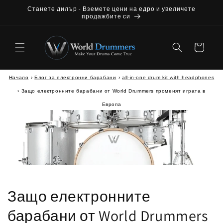
Прескочи до
Станете дилър - Вземете цени на едро и увеличете
съдържанието
продажбите си
Количка
Начало
›
Блог за електронни барабани
›
all-in-one drum kit with headphones
›
Защо електронните барабани от World Drummers променят играта в
Европа
Защо електронните
барабани от World Drummers