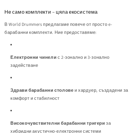
Не само комплекти – цяла екосистема
В World Drummers предлагаме повече от просто e-
барабанни комплекти. Ние предоставяме:
Електронни чинели
с 2-зонално и 3-зонално
задействане
Здрави барабанни столове
и хардуер, създадени за
комфорт и стабилност
Високочувствителни барабанни тригери
за
хибридни акустично-електронни системи