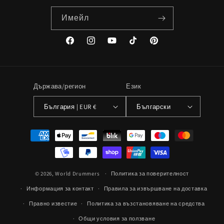
Имейл
Facebook
Instagram
YouTube
TikTok
Pinterest
Държава/регион
Език
България | EUR €
Български
Методи
на
плащане
© 2026,
World Drummers
Политика за поверителност
Информация за контакт
Правила за извършване на доставка
Правно известие
Политика за възстановяване на средства
Общи условия за ползване