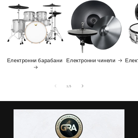
Електронни барабани
Електронни чинели
Елек
на
1
/
5