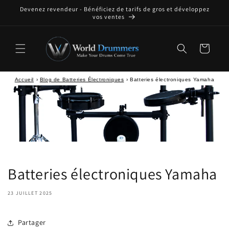
Passer
Devenez revendeur - Bénéficiez de tarifs de gros et développez
au
vos ventes
contenu
Panier
Accueil
›
Blog de Batteries Électroniques
›
Batteries électroniques Yamaha
Batteries électroniques Yamaha
23 JUILLET 2025
Partager