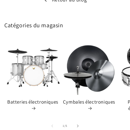
Catégories du magasin
Batteries électroniques
Cymbales électroniques
P
de
1
/
5