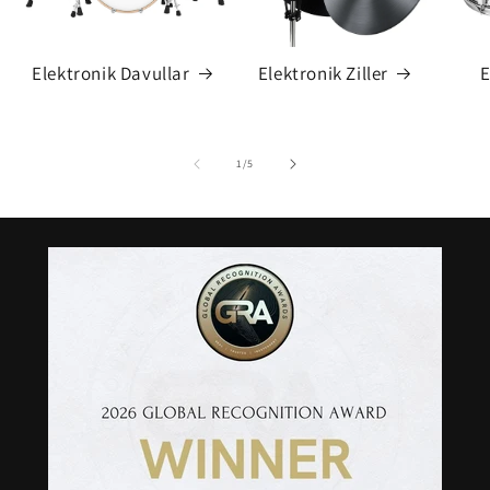
Elektronik Davullar
Elektronik Ziller
E
-
1
/
5
in