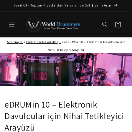
İçeriğe
Bayii Ol - Toptan Fiyatlardan Yararlan ve Satışlarını Artır
atla
Sepet
Ana Sayfa
›
Elektronik Davul Blogu
›
eDRUMin 10 – Elektronik Davulcular için
Nihai Tetikleyici Arayüzü
eDRUMin 10 – Elektronik
Davulcular için Nihai Tetikleyici
Arayüzü