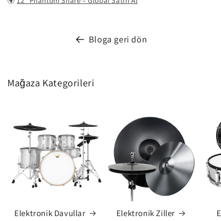
🌍
12” Phantom Snare – Global Satın Al
Bloga geri dön
Mağaza Kategorileri
Elektronik Davullar
Elektronik Ziller
E