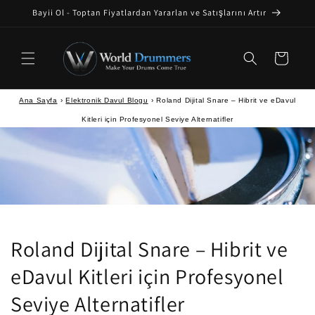
İçeriğe
Bayii Ol - Toptan Fiyatlardan Yararlan ve Satışlarını Artır
atla
Sepet
Ana Sayfa
›
Elektronik Davul Blogu
›
Roland Dijital Snare – Hibrit ve eDavul
Kitleri için Profesyonel Seviye Alternatifler
Roland Dijital Snare – Hibrit ve
eDavul Kitleri için Profesyonel
Seviye Alternatifler