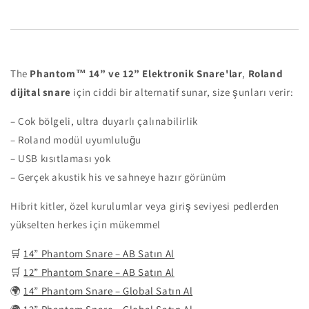
The
Phantom™ 14” ve 12” Elektronik Snare'lar
,
Roland
dijital snare
için ciddi bir alternatif sunar, size şunları verir:
– Çok bölgeli, ultra duyarlı çalınabilirlik
– Roland modül uyumluluğu
– USB kısıtlaması yok
– Gerçek akustik his ve sahneye hazır görünüm
Hibrit kitler, özel kurulumlar veya giriş seviyesi pedlerden
yükselten herkes için mükemmel
🛒
14” Phantom Snare – AB Satın Al
🛒
12” Phantom Snare – AB Satın Al
🌍
14” Phantom Snare – Global Satın Al