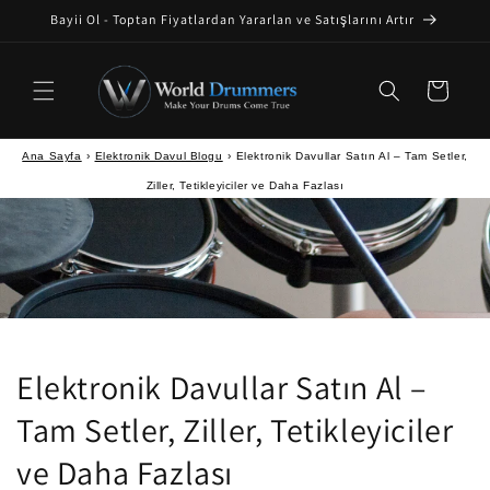
İçeriğe
Bayii Ol - Toptan Fiyatlardan Yararlan ve Satışlarını Artır
atla
Sepet
Ana Sayfa
›
Elektronik Davul Blogu
›
Elektronik Davullar Satın Al – Tam Setler,
Ziller, Tetikleyiciler ve Daha Fazlası
Elektronik Davullar Satın Al –
Tam Setler, Ziller, Tetikleyiciler
ve Daha Fazlası