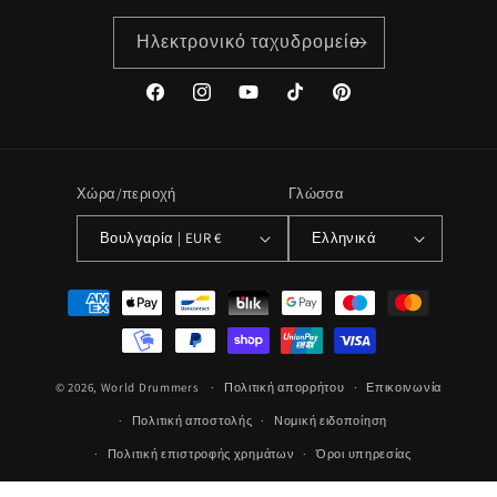
Ηλεκτρονικό ταχυδρομείο
Facebook
Instagram
YouTube
TikTok
Pinterest
Χώρα/περιοχή
Γλώσσα
Βουλγαρία | EUR €
Ελληνικά
Μέθοδοι
πληρωμής
© 2026,
World Drummers
Πολιτική απορρήτου
Επικοινωνία
Πολιτική αποστολής
Νομική ειδοποίηση
Πολιτική επιστροφής χρημάτων
Όροι υπηρεσίας