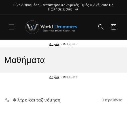
Παράλειψη
Γίνε Διανομέας - Απόκτησε Χονδρικές Τιμές & Ανέβασε τις
περιεχομένου
Πωλήσεις σου
Καλάθι
Αρχική
›
Μαθήματα
Σ
Μαθήματα
υ
Αρχική
›
Μαθήματα
λ
λ
Φίλτρο και ταξινόμηση
0 προϊόντα
ο
γ
ή